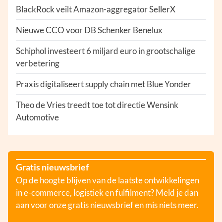
BlackRock veilt Amazon-aggregator SellerX
Nieuwe CCO voor DB Schenker Benelux
Schiphol investeert 6 miljard euro in grootschalige
verbetering
Praxis digitaliseert supply chain met Blue Yonder
Theo de Vries treedt toe tot directie Wensink
Automotive
Gratis nieuwsbrief
Op de hoogte blijven van de laatste ontwikkelingen
in e-commerce, logistiek en fulfilment? Meld je dan
aan voor onze gratis nieuwsbrief en mis niets meer.