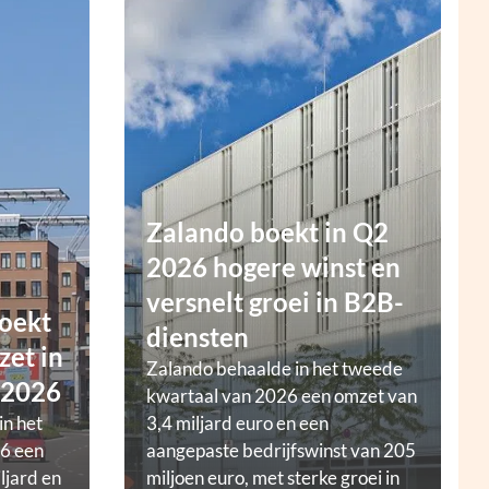
Zalando boekt in Q2
2026 hogere winst en
versnelt groei in B2B-
oekt
diensten
zet in
Zalando behaalde in het tweede
 2026
kwartaal van 2026 een omzet van
in het
3,4 miljard euro en een
6 een
aangepaste bedrijfswinst van 205
ljard en
miljoen euro, met sterke groei in