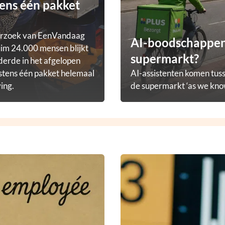
ens één pakket
erzoek van EenVandaag
AI-boodschappena
im 24.000 mensen blijkt
supermarkt?
derde in het afgelopen
stens één pakket helemaal
AI-assistenten komen tuss
ving.
de supermarkt ‘as we know