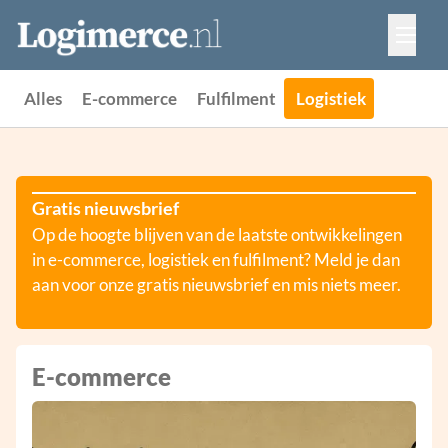
Vacatures
Events
Adverteren
Alles
E-commerce
Fulfilment
Logistiek
Partners
Contact
Gratis nieuwsbrief
Op de hoogte blijven van de laatste ontwikkelingen
in e-commerce, logistiek en fulfilment? Meld je dan
aan voor onze gratis nieuwsbrief en mis niets meer.
E-commerce