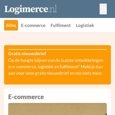
Vacatures
Events
Adverteren
Alles
E-commerce
Fulfilment
Logistiek
Partners
Contact
Gratis nieuwsbrief
Op de hoogte blijven van de laatste ontwikkelingen
in e-commerce, logistiek en fulfilment? Meld je dan
aan voor onze gratis nieuwsbrief en mis niets meer.
E-commerce