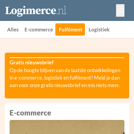
Vacatures
Events
Adverteren
Alles
E-commerce
Fulfilment
Logistiek
Partners
Contact
Gratis nieuwsbrief
Op de hoogte blijven van de laatste ontwikkelingen
in e-commerce, logistiek en fulfilment? Meld je dan
aan voor onze gratis nieuwsbrief en mis niets meer.
E-commerce