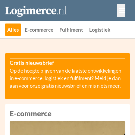
Vacatures
Events
Adverteren
Alles
E-commerce
Fulfilment
Logistiek
Partners
Contact
Gratis nieuwsbrief
Op de hoogte blijven van de laatste ontwikkelingen
in e-commerce, logistiek en fulfilment? Meld je dan
aan voor onze gratis nieuwsbrief en mis niets meer.
E-commerce