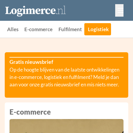
Vacatures
Events
Adverteren
Alles
E-commerce
Fulfilment
Logistiek
Partners
Contact
Gratis nieuwsbrief
Op de hoogte blijven van de laatste ontwikkelingen
in e-commerce, logistiek en fulfilment? Meld je dan
aan voor onze gratis nieuwsbrief en mis niets meer.
E-commerce