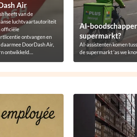
Dash Air
h heeft van de
nse luchtvaartautoriteit
AI-boodschappena
officiële
supermarkt?
rtlicentie ontvangen en
t daarmee DoorDash Air,
AI-assistenten komen tuss
rn ontwikkeld
de supermarkt ‘as we know
ezorgprogramma.