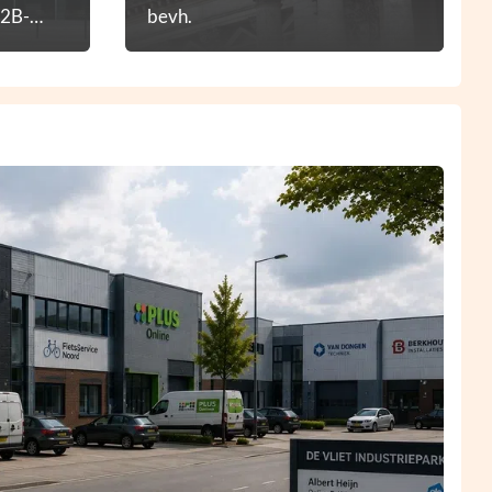
B2B-
bevh.