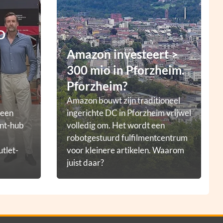
D
Amazon investeert >
300 mio in Pforzheim.
Pforzheim?
Amazon bouwt zijn traditioneel
 een
ingerichte DC in Pforzheim vrijwel
ent-hub
volledig om. Het wordt een
robotgestuurd fulfilmentcentrum
utlet-
voor kleinere artikelen. Waarom
juist daar?