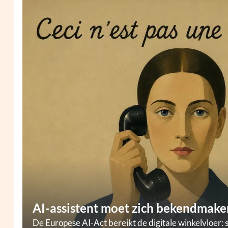
AI-assistent moet zich bekendmaken
De Europese AI-Act bereikt de digitale winkelvloer: 