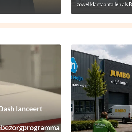
zowel klantaantallen als 
diensten.
ash lanceert
ebezorgprogramma