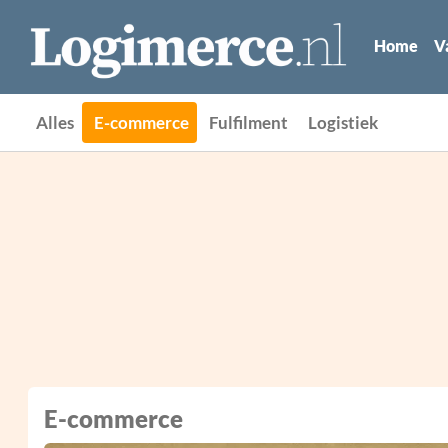
Home
V
Alles
E-commerce
Fulfilment
Logistiek
E-commerce