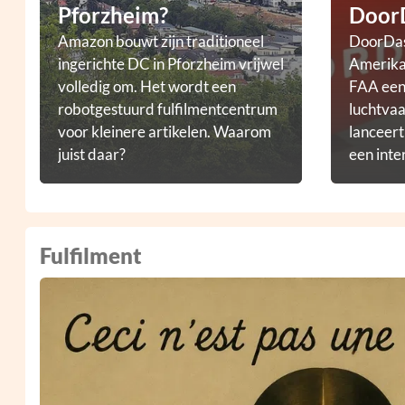
Pforzheim?
Door
Amazon bouwt zijn traditioneel
DoorDas
ingerichte DC in Pforzheim vrijwel
Amerikaa
volledig om. Het wordt een
FAA een 
robotgestuurd fulfilmentcentrum
luchtvaa
voor kleinere artikelen. Waarom
lanceer
juist daar?
een inte
droneb
Fulfilment