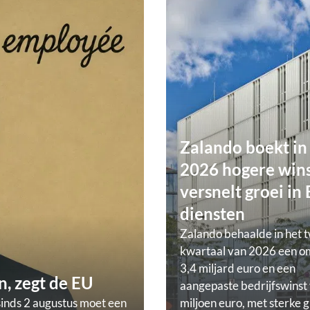
Zalando boekt in
2026 hogere wins
versnelt groei in
diensten
Zalando behaalde in het 
kwartaal van 2026 een o
3,4 miljard euro en een
, zegt de EU
aangepaste bedrijfswinst
sinds 2 augustus moet een
miljoen euro, met sterke g