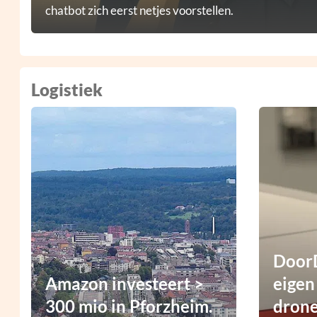
chatbot zich eerst netjes voorstellen.
Logistiek
DoorD
Amazon investeert >
eigen
300 mio in Pforzheim.
dron