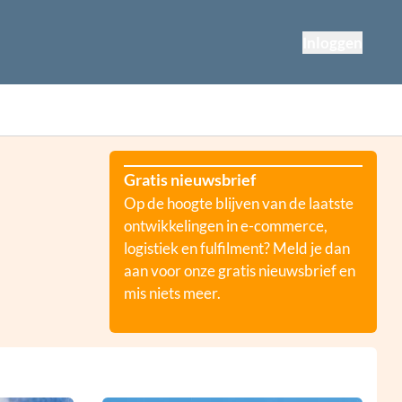
Inloggen
Gratis nieuwsbrief
Op de hoogte blijven van de laatste
ontwikkelingen in e-commerce,
logistiek en fulfilment? Meld je dan
aan voor onze gratis nieuwsbrief en
mis niets meer.