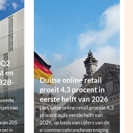
 Q2
t en
Duitse online retail
 B2B-
groeit 4,3 procent in
eerste helft van 2026
tweede
mzet van
De Duitse online retail groeide 4,3
procent in de eerste helft van
 van 205
2026, op basis van cijfers van de
roei in
e-commercebranchevereniging