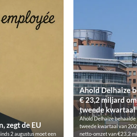
Ahold Delhaize b
€ 23,2 miljard om
tweede kwartaal
Ahold Delhaize behaalde 
, zegt de EU
tweede kwartaal van 202
sinds 2 augustus moet een
netto-omzet van €23,2 mi