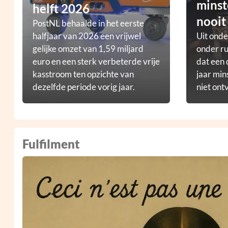
minst
helft 2026
nooit
PostNL behaalde in het eerste
halfjaar van 2026 een vrijwel
Uit ond
gelijke omzet van 1,59 miljard
onder ru
euro en een sterk verbeterde vrije
dat een 
kasstroom ten opzichte van
jaar min
dezelfde periode vorig jaar.
niet ont
Fulfilment