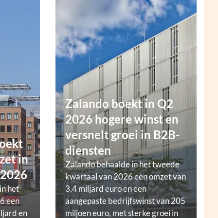
Zalando boekt in Q2
2026 hogere winst en
versnelt groei in B2B-
oekt
diensten
zet in
Zalando behaalde in het tweede
 2026
kwartaal van 2026 een omzet van
in het
3,4 miljard euro en een
6 een
aangepaste bedrijfswinst van 205
ljard en
miljoen euro, met sterke groei in