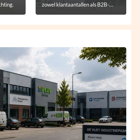
hting.
zowel klantaantallen als B2B-
diensten.