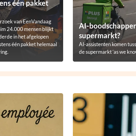
ens één pakket
erzoek van EenVandaag
AI-boodschappena
im 24.000 mensen blijkt
supermarkt?
derde in het afgelopen
stens één pakket helemaal
AI-assistenten komen tuss
ving.
de supermarkt ‘as we know