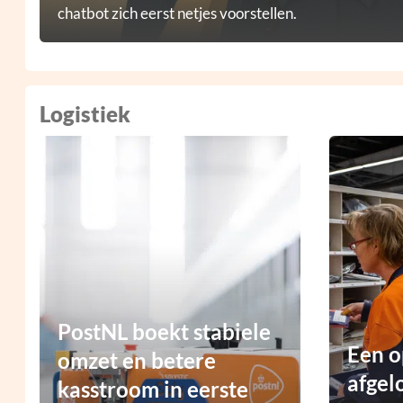
chatbot zich eerst netjes voorstellen.
Logistiek
PostNL boekt stabiele
Een o
omzet en betere
afgel
kasstroom in eerste