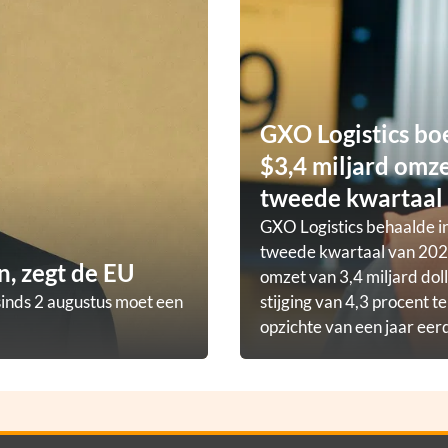
GXO Logistics bo
$3,4 miljard omze
tweede kwartaal
GXO Logistics behaalde in
tweede kwartaal van 202
, zegt de EU
omzet van 3,4 miljard doll
sinds 2 augustus moet een
stijging van 4,3 procent t
opzichte van een jaar eer