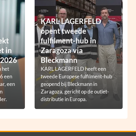
KARL LAGERFELD
opent tweede
ekt
fulfilment-hub in
t in
Zaragoza via
 2026
Bleckmann
 het
KARL LAGERFELD heeft een
6 een
tweede Europese fulfilment-hub
ar, een
geopend bij Bleckmann in
en
Zaragoza, gericht op de outlet-
der.
distributie in Europa.