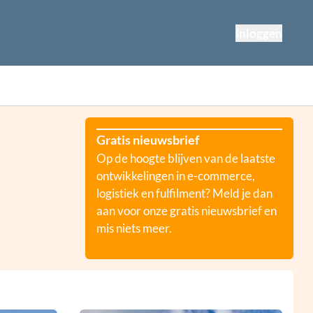
Inloggen
Gratis nieuwsbrief
Op de hoogte blijven van de laatste
ontwikkelingen in e-commerce,
logistiek en fulfilment? Meld je dan
aan voor onze gratis nieuwsbrief en
mis niets meer.