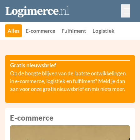
Vacatures
Events
Adverteren
Alles
E-commerce
Fulfilment
Logistiek
Partners
Contact
Gratis nieuwsbrief
Op de hoogte blijven van de laatste ontwikkelingen
in e-commerce, logistiek en fulfilment? Meld je dan
aan voor onze gratis nieuwsbrief en mis niets meer.
E-commerce