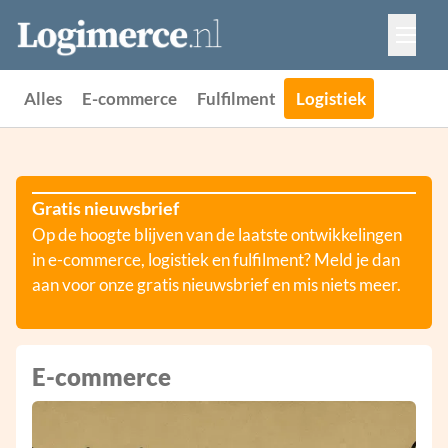
Vacatures
Events
Adverteren
Alles
E-commerce
Fulfilment
Logistiek
Partners
Contact
Gratis nieuwsbrief
Op de hoogte blijven van de laatste ontwikkelingen
in e-commerce, logistiek en fulfilment? Meld je dan
aan voor onze gratis nieuwsbrief en mis niets meer.
E-commerce