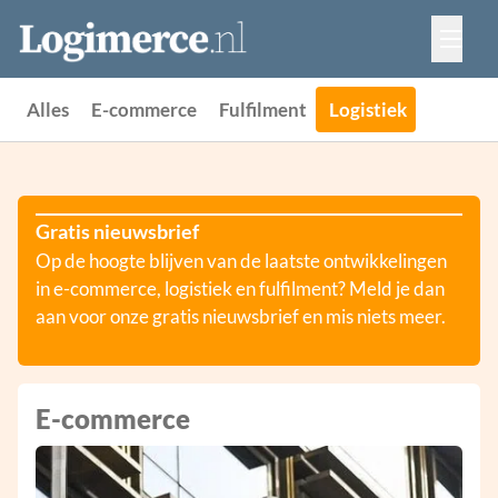
Vacatures
Events
Adverteren
Alles
E-commerce
Fulfilment
Logistiek
Partners
Contact
Gratis nieuwsbrief
Op de hoogte blijven van de laatste ontwikkelingen
in e-commerce, logistiek en fulfilment? Meld je dan
aan voor onze gratis nieuwsbrief en mis niets meer.
E-commerce