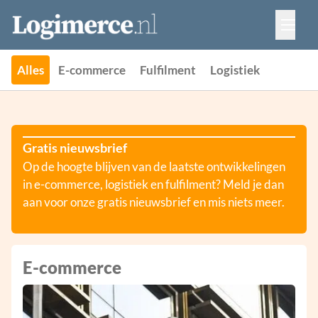
Vacatures
Events
Adverteren
Alles
E-commerce
Fulfilment
Logistiek
Partners
Contact
Gratis nieuwsbrief
Op de hoogte blijven van de laatste ontwikkelingen
in e-commerce, logistiek en fulfilment? Meld je dan
aan voor onze gratis nieuwsbrief en mis niets meer.
E-commerce