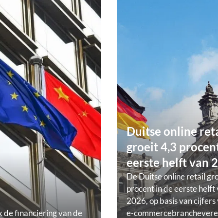
Duitse online ret
groeit 4,3 procent
eerste helft van 
De Duitse online retail gr
procent in de eerste helft
2026, op basis van cijfers
k de financiering van de
e-commercebranchevere