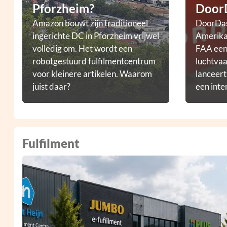
Pforzheim?
Door
Amazon bouwt zijn traditioneel
DoorDas
ingerichte DC in Pforzheim vrijwel
Amerikaa
volledig om. Het wordt een
FAA een 
robotgestuurd fulfilmentcentrum
luchtvaa
voor kleinere artikelen. Waarom
lanceer
juist daar?
een inte
droneb
Fulfilment