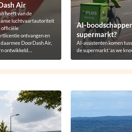
Dash Air
h heeft van de
nse luchtvaartautoriteit
AI-boodschappena
officiële
supermarkt?
rtlicentie ontvangen en
t daarmee DoorDash Air,
AI-assistenten komen tuss
rn ontwikkeld
de supermarkt ‘as we know
ezorgprogramma.