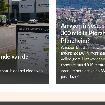
Amazon investee
300 mio in Pforz
Pforzheim?
Amazon bouwt zijn tradit
ingerichte DC in Pforzhei
inde van de
volledig om. Het wordt e
robotgestuurd fulfilmen
taan. Is dat het einde van
voor kleinere artikelen.
juist daar?