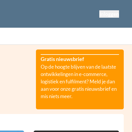
Inloggen
Gratis nieuwsbrief
Op de hoogte blijven van de laatste
ontwikkelingen in e-commerce,
logistiek en fulfilment? Meld je dan
aan voor onze gratis nieuwsbrief en
mis niets meer.