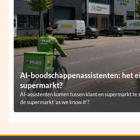
AI-boodschappenassistenten: het e
supermarkt?
AI-assistenten komen tussen klant en supermarkt te s
de supermarkt ‘as we know it’?