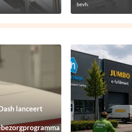
bevh.
ash lanceert
ebezorgprogramma