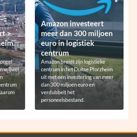
Amazon investeert
rt >
meer dan 300 miljoen
heim.
euro in logistiek
centrum
ioneel
Amazon breidt zijn logistieke
m vrijwel
centrum in het Duitse Pforzheim
en
uit met een investering van meer
tcentrum
dan 300 miljoen euro en
 Waarom
verdubbelt het
personeelsbestand.