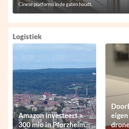
Cinese platforms in de gaten houdt.
Logistiek
DoorD
Amazon investeert >
eigen
300 mio in Pforzheim.
dron