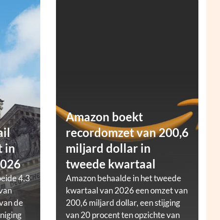
Amazon boekt
ail
recordomzet van 200,6
 in
miljard dollar in
2026
tweede kwartaal
oeide 4,3
Amazon behaalde in het tweede
 van
kwartaal van 2026 een omzet van
 van de
200,6 miljard dollar, een stijging
niging
van 20 procent ten opzichte van