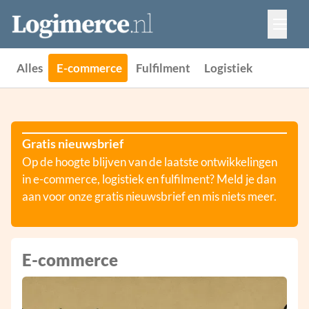
Vacatures
Events
Adverteren
Alles
E-commerce
Fulfilment
Logistiek
Partners
Contact
Gratis nieuwsbrief
Op de hoogte blijven van de laatste ontwikkelingen
in e-commerce, logistiek en fulfilment? Meld je dan
aan voor onze gratis nieuwsbrief en mis niets meer.
E-commerce