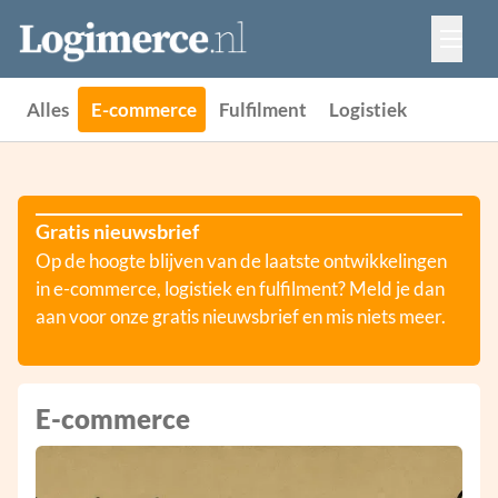
Vacatures
Events
Adverteren
Alles
E-commerce
Fulfilment
Logistiek
Partners
Contact
Gratis nieuwsbrief
Op de hoogte blijven van de laatste ontwikkelingen
in e-commerce, logistiek en fulfilment? Meld je dan
aan voor onze gratis nieuwsbrief en mis niets meer.
E-commerce