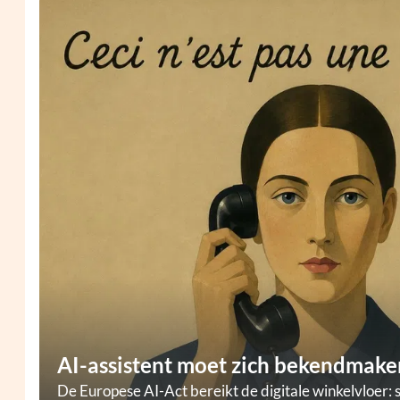
AI-assistent moet zich bekendmaken
De Europese AI-Act bereikt de digitale winkelvloer: 