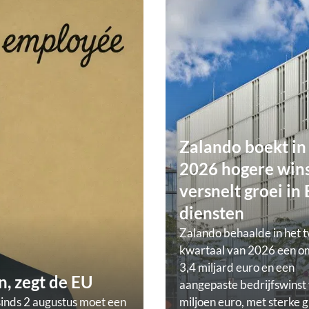
Zalando boekt in
2026 hogere wins
versnelt groei in
diensten
Zalando behaalde in het 
kwartaal van 2026 een o
3,4 miljard euro en een
, zegt de EU
aangepaste bedrijfswinst
sinds 2 augustus moet een
miljoen euro, met sterke g