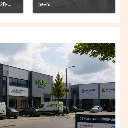
B2B-
bevh.