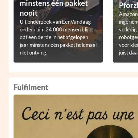
minstens één pakket
Pforz
nooit
Amazon b
Uit onderzoek van EenVandaag
ingerich
onder ruim 24.000 mensen blijkt
volledig
dat een derde in het afgelopen
robotge
jaar minstens één pakket helemaal
voor kle
niet ontving.
juist daa
Fulfilment