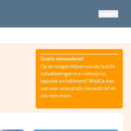
Inloggen
Gratis nieuwsbrief
Op de hoogte blijven van de laatste
ontwikkelingen in e-commerce,
logistiek en fulfilment? Meld je dan
aan voor onze gratis nieuwsbrief en
mis niets meer.