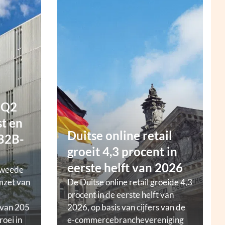
 Q2
t en
Duitse online retail
 B2B-
groeit 4,3 procent in
eerste helft van 2026
tweede
mzet van
De Duitse online retail groeide 4,3
procent in de eerste helft van
 van 205
2026, op basis van cijfers van de
roei in
e-commercebranchevereniging