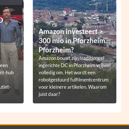
D
Amazon investeert >
300 mio in Pforzheim.
Pforzheim?
Amazon bouwt zijn traditioneel
 een
ingerichte DC in Pforzheim vrijwel
ent-hub
volledig om. Het wordt een
robotgestuurd fulfilmentcentrum
utlet-
voor kleinere artikelen. Waarom
juist daar?