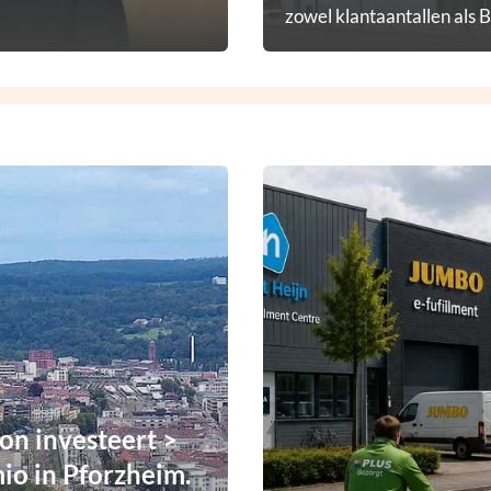
zowel klantaantallen als 
diensten.
n investeert >
io in Pforzheim.