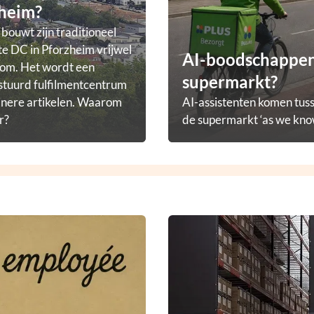
heim?
ouwt zijn traditioneel
te DC in Pforzheim vrijwel
AI-boodschappena
 om. Het wordt een
supermarkt?
stuurd fulfilmentcentrum
inere artikelen. Waarom
AI-assistenten komen tuss
r?
de supermarkt ‘as we know