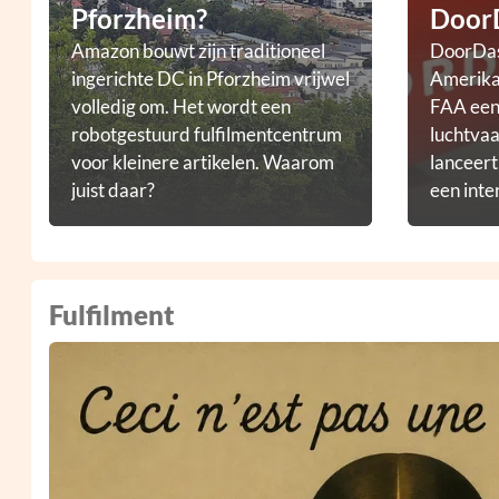
Pforzheim?
Door
Amazon bouwt zijn traditioneel
DoorDas
ingerichte DC in Pforzheim vrijwel
Amerikaa
volledig om. Het wordt een
FAA een 
robotgestuurd fulfilmentcentrum
luchtvaa
voor kleinere artikelen. Waarom
lanceer
juist daar?
een inte
droneb
Fulfilment