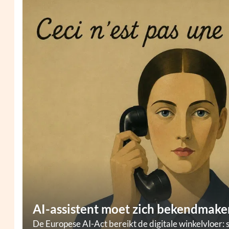
AI-assistent moet zich bekendmaken
De Europese AI-Act bereikt de digitale winkelvloer: 