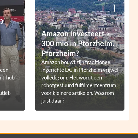
D
Amazon investeert >
300 mio in Pforzheim.
Pforzheim?
Amazon bouwt zijn traditioneel
 een
ingerichte DC in Pforzheim vrijwel
ent-hub
volledig om. Het wordt een
robotgestuurd fulfilmentcentrum
utlet-
voor kleinere artikelen. Waarom
juist daar?