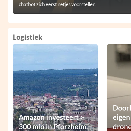
chatbot zich eerst netjes voorstellen.
Logistiek
DoorD
Amazon investeert >
eigen
300 mio in Pforzheim.
dron