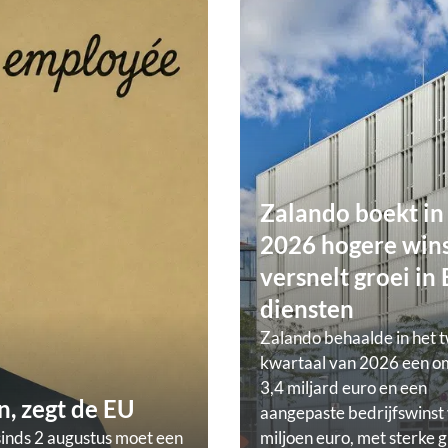
Zalando boekt in
2026 hogere wins
versnelt groei in
diensten
Zalando behaalde in het 
kwartaal van 2026 een o
3,4 miljard euro en een
, zegt de EU
aangepaste bedrijfswinst
sinds 2 augustus moet een
miljoen euro, met sterke g