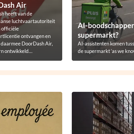
Dash Air
h heeft van de
nse luchtvaartautoriteit
AI-boodschappena
officiële
supermarkt?
rtlicentie ontvangen en
t daarmee DoorDash Air,
AI-assistenten komen tuss
rn ontwikkeld
de supermarkt ‘as we know
ezorgprogramma.