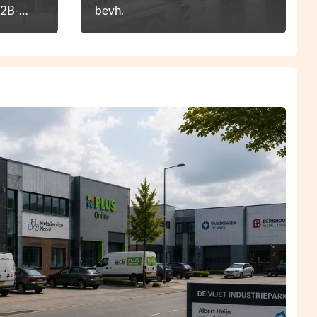
B2B-
bevh.