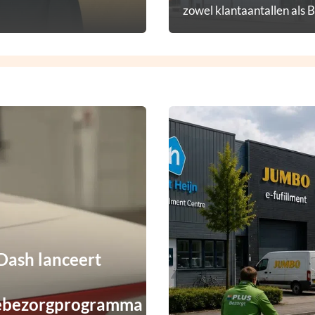
zowel klantaantallen als 
diensten.
ash lanceert
ebezorgprogramma