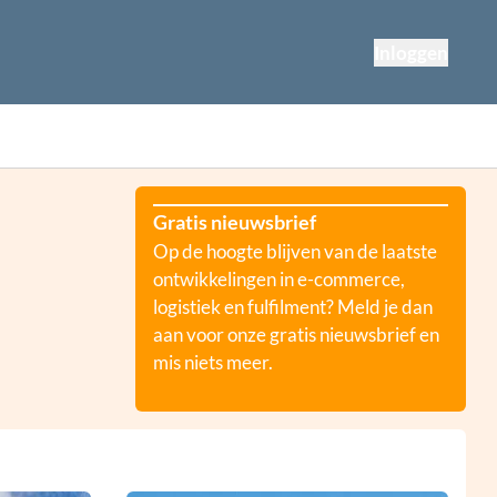
Inloggen
Gratis nieuwsbrief
Op de hoogte blijven van de laatste
ontwikkelingen in e-commerce,
logistiek en fulfilment? Meld je dan
aan voor onze gratis nieuwsbrief en
mis niets meer.