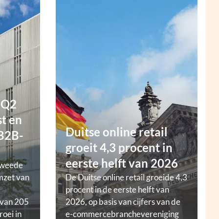
 Q2
t en
Duitse online retail
 B2B-
groeit 4,3 procent in
eerste helft van 2026
tweede
mzet van
De Duitse online retail groeide 4,3
procent in de eerste helft van
 van 205
2026, op basis van cijfers van de
roei in
e-commercebranchevereniging