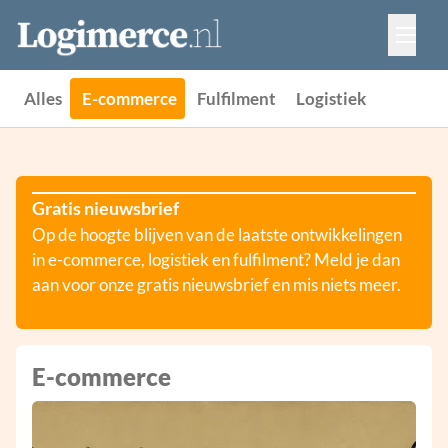
Vacatures
Events
Adverteren
Alles
E-commerce
Fulfilment
Logistiek
Partners
Contact
Gratis nieuwsbrief
Op de hoogte blijven van de laatste ontwikkelingen
in e-commerce, logistiek en fulfilment? Meld je dan
aan voor onze gratis nieuwsbrief en mis niets meer.
E-commerce