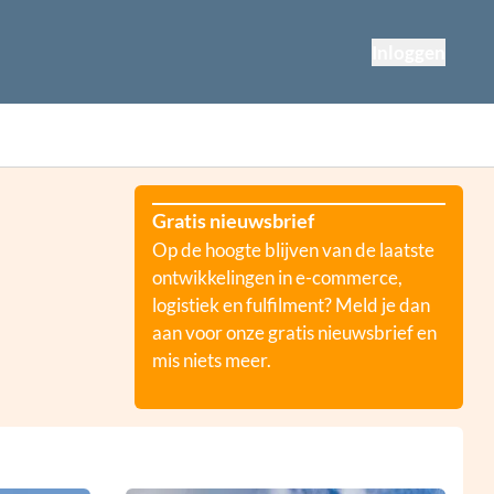
Inloggen
Gratis nieuwsbrief
Op de hoogte blijven van de laatste
ontwikkelingen in e-commerce,
logistiek en fulfilment? Meld je dan
aan voor onze gratis nieuwsbrief en
mis niets meer.