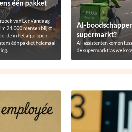
ens één pakket
erzoek van EenVandaag
AI-boodschappena
im 24.000 mensen blijkt
supermarkt?
derde in het afgelopen
stens één pakket helemaal
AI-assistenten komen tuss
ving.
de supermarkt ‘as we know