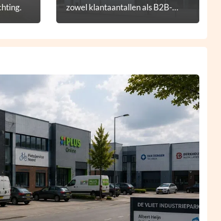
hting.
zowel klantaantallen als B2B-
diensten.