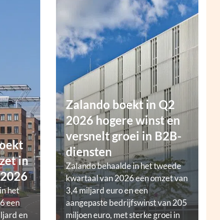
Zalando boekt in Q2
2026 hogere winst en
versnelt groei in B2B-
oekt
diensten
zet in
Zalando behaalde in het tweede
 2026
kwartaal van 2026 een omzet van
in het
3,4 miljard euro en een
6 een
aangepaste bedrijfswinst van 205
ljard en
miljoen euro, met sterke groei in