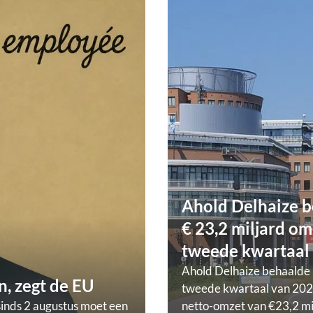
Ahold Delhaize b
€ 23,2 miljard om
tweede kwartaal
Ahold Delhaize behaalde 
, zegt de EU
tweede kwartaal van 202
sinds 2 augustus moet een
netto-omzet van €23,2 mi