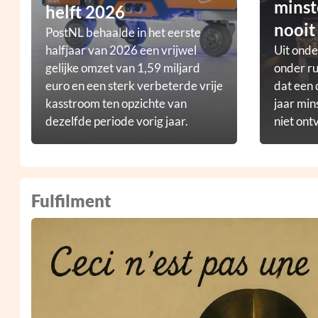
minst
helft 2026
nooit
PostNL behaalde in het eerste
halfjaar van 2026 een vrijwel
Uit ond
gelijke omzet van 1,59 miljard
onder ru
euro en een sterk verbeterde vrije
dat een 
kasstroom ten opzichte van
jaar min
dezelfde periode vorig jaar.
niet ont
Fulfilment