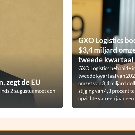
GXO Logistics bo
$3,4 miljard omze
tweede kwartaal
GXO Logistics behaalde in
tweede kwartaal van 202
, zegt de EU
omzet van 3,4 miljard doll
sinds 2 augustus moet een
stijging van 4,3 procent t
opzichte van een jaar eer