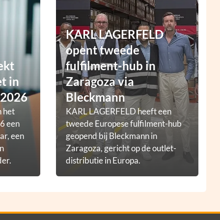
KARL LAGERFELD
opent tweede
ekt
fulfilment-hub in
t in
Zaragoza via
 2026
Bleckmann
 het
KARL LAGERFELD heeft een
6 een
tweede Europese fulfilment-hub
ar, een
geopend bij Bleckmann in
en
Zaragoza, gericht op de outlet-
der.
distributie in Europa.