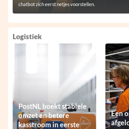
chatbot zich eerst netjes voorstellen.
Logistiek
PostNL boekt stabiele
Een o
omzet en betere
afgel
kasstroom in eerste