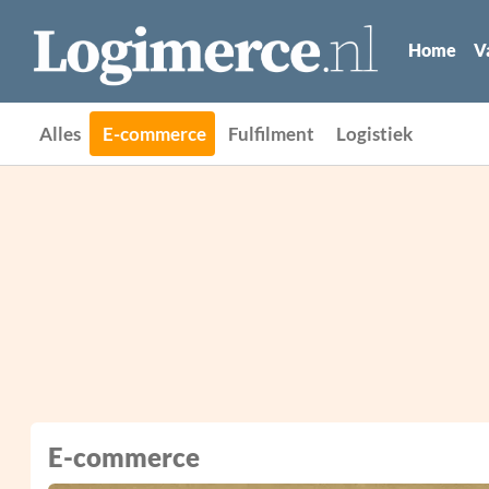
Home
V
Alles
E-commerce
Fulfilment
Logistiek
E-commerce