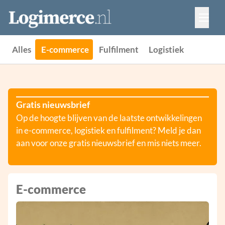
Vacatures
Events
Adverteren
Alles
E-commerce
Fulfilment
Logistiek
Partners
Contact
Gratis nieuwsbrief
Op de hoogte blijven van de laatste ontwikkelingen
in e-commerce, logistiek en fulfilment? Meld je dan
aan voor onze gratis nieuwsbrief en mis niets meer.
E-commerce