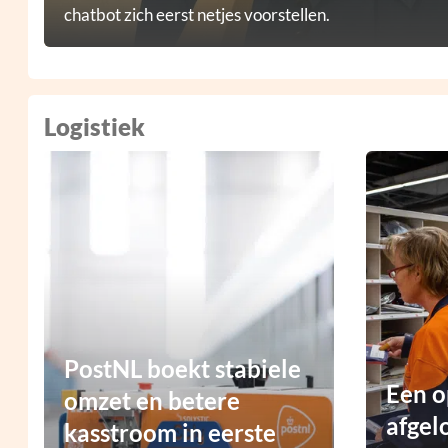
chatbot zich eerst netjes voorstellen.
Logistiek
PostNL boekt stabiele
Een o
omzet en betere
afgel
kasstroom in eerste