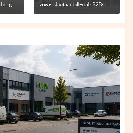
hting.
zowel klantaantallen als B2B-
diensten.