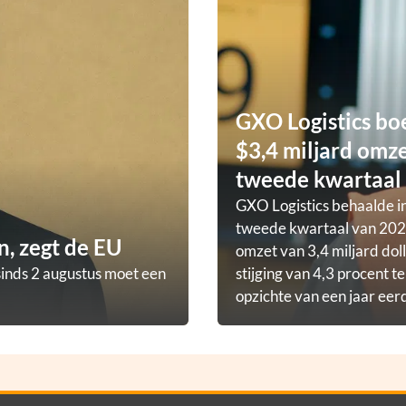
GXO Logistics bo
$3,4 miljard omze
tweede kwartaal
GXO Logistics behaalde in
tweede kwartaal van 202
, zegt de EU
omzet van 3,4 miljard doll
sinds 2 augustus moet een
stijging van 4,3 procent t
opzichte van een jaar eer