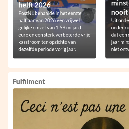
minst
helft 2026
nooit
PostNL behaalde in het eerste
halfjaar van 2026 een vrijwel
Uit ond
gelijke omzet van 1,59 miljard
onder ru
euro en een sterk verbeterde vrije
dat een 
kasstroom ten opzichte van
jaar min
dezelfde periode vorig jaar.
niet ont
Fulfilment