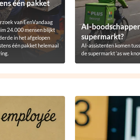
ens één pakket
erzoek van EenVandaag
AI-boodschappena
im 24.000 mensen blijkt
supermarkt?
derde in het afgelopen
stens één pakket helemaal
AI-assistenten komen tuss
ving.
de supermarkt ‘as we know