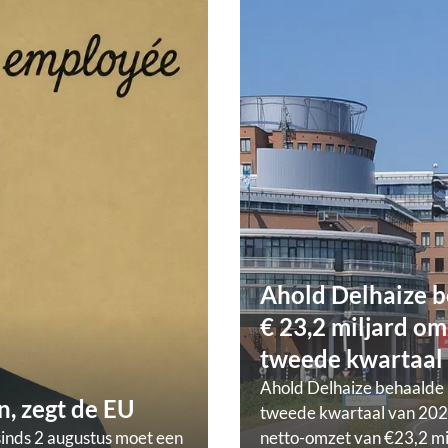
Ahold Delhaize b
€ 23,2 miljard om
tweede kwartaal
Ahold Delhaize behaalde 
, zegt de EU
tweede kwartaal van 202
sinds 2 augustus moet een
netto-omzet van €23,2 mi