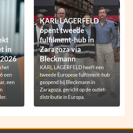
KARL LAGERFELD
opent tweede
ekt
fulfilment-hub in
t in
Zaragoza via
 2026
Bleckmann
 het
KARL LAGERFELD heeft een
6 een
tweede Europese fulfilment-hub
ar, een
geopend bij Bleckmann in
en
Zaragoza, gericht op de outlet-
der.
distributie in Europa.