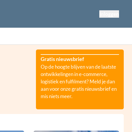
Inloggen
Gratis nieuwsbrief
Op de hoogte blijven van de laatste
ontwikkelingen in e-commerce,
logistiek en fulfilment? Meld je dan
aan voor onze gratis nieuwsbrief en
mis niets meer.