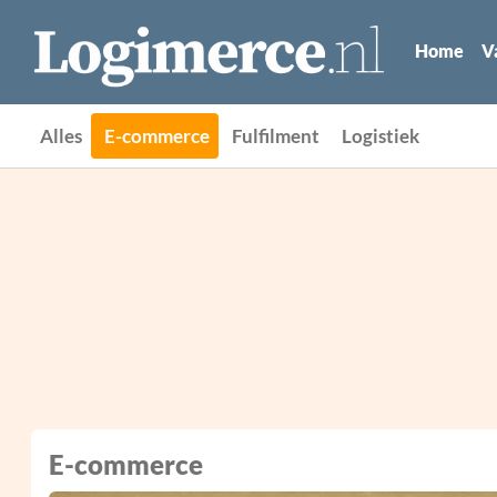
Home
V
Alles
E-commerce
Fulfilment
Logistiek
E-commerce