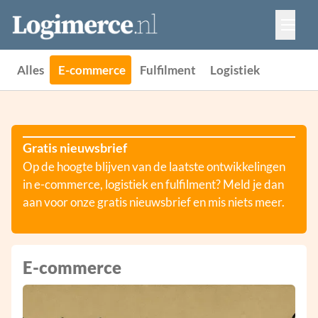
Vacatures
Events
Adverteren
Alles
E-commerce
Fulfilment
Logistiek
Partners
Contact
Gratis nieuwsbrief
Op de hoogte blijven van de laatste ontwikkelingen
in e-commerce, logistiek en fulfilment? Meld je dan
aan voor onze gratis nieuwsbrief en mis niets meer.
E-commerce