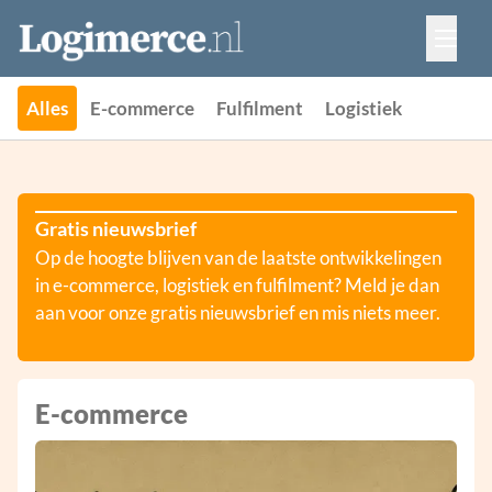
Vacatures
Events
Adverteren
Alles
E-commerce
Fulfilment
Logistiek
Partners
Contact
Gratis nieuwsbrief
Op de hoogte blijven van de laatste ontwikkelingen
in e-commerce, logistiek en fulfilment? Meld je dan
aan voor onze gratis nieuwsbrief en mis niets meer.
E-commerce