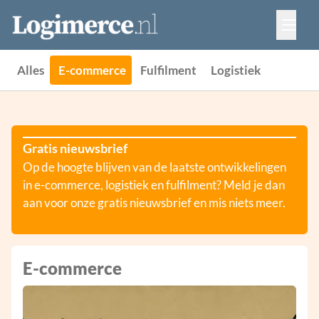
Vacatures
Events
Adverteren
Alles
E-commerce
Fulfilment
Logistiek
Partners
Contact
Gratis nieuwsbrief
Op de hoogte blijven van de laatste ontwikkelingen
in e-commerce, logistiek en fulfilment? Meld je dan
aan voor onze gratis nieuwsbrief en mis niets meer.
E-commerce