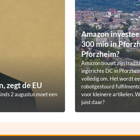
Amazon investee
300 mio in Pforz
Pforzheim?
Amazon bouwt zijn tradit
ingerichte DC in Pforzhei
volledig om. Het wordt e
, zegt de EU
robotgestuurd fulfilmen
sinds 2 augustus moet een
voor kleinere artikelen.
juist daar?