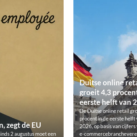
Duitse online ret
groeit 4,3 procent
eerste helft van 
De Duitse online retail gr
procent in de eerste helft
, zegt de EU
2026, op basis van cijfers
sinds 2 augustus moet een
e-commercebranchevere