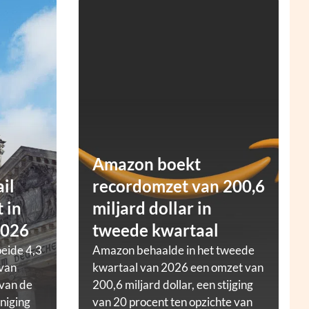
Amazon boekt
ail
recordomzet van 200,6
 in
miljard dollar in
2026
tweede kwartaal
oeide 4,3
Amazon behaalde in het tweede
 van
kwartaal van 2026 een omzet van
 van de
200,6 miljard dollar, een stijging
niging
van 20 procent ten opzichte van