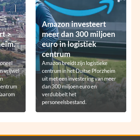
Amazon investeert
rt >
meer dan 300 miljoen
heim.
euro in logistiek
centrum
ioneel
Amazon breidt zijn logistieke
m vrijwel
centrum in het Duitse Pforzheim
en
uit met een investering van meer
tcentrum
dan 300 miljoen euro en
 Waarom
verdubbelt het
personeelsbestand.