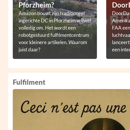
Pforzheim?
Door
Amazon bouwt zijn traditioneel
DoorDas
ingerichte DC in Pforzheim vrijwel
Amerikaa
volledig om. Het wordt een
FAA een 
robotgestuurd fulfilmentcentrum
luchtvaa
voor kleinere artikelen. Waarom
lanceer
juist daar?
een inte
droneb
Fulfilment