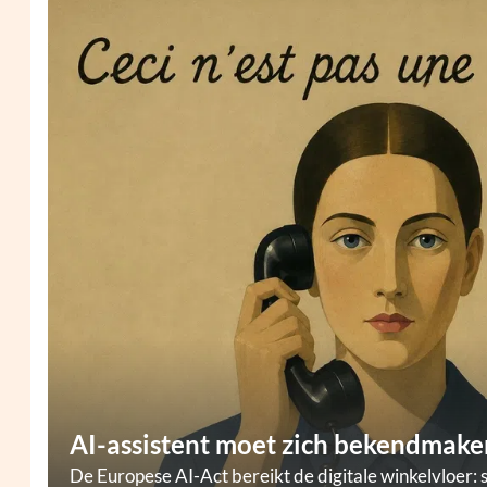
AI-assistent moet zich bekendmaken
De Europese AI-Act bereikt de digitale winkelvloer: 