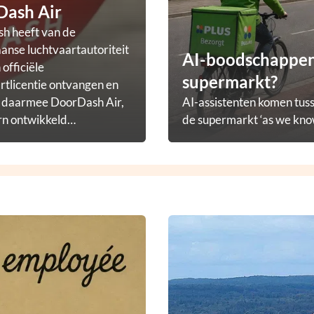
Dash Air
h heeft van de
nse luchtvaartautoriteit
AI-boodschappena
officiële
supermarkt?
rtlicentie ontvangen en
t daarmee DoorDash Air,
AI-assistenten komen tuss
rn ontwikkeld
de supermarkt ‘as we know
ezorgprogramma.