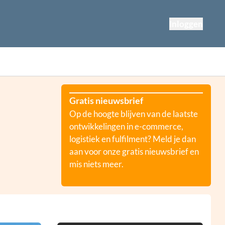
Inloggen
Gratis nieuwsbrief
Op de hoogte blijven van de laatste
ontwikkelingen in e-commerce,
logistiek en fulfilment? Meld je dan
aan voor onze gratis nieuwsbrief en
mis niets meer.