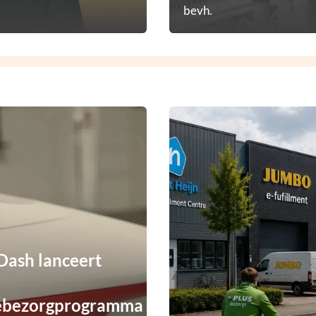
bevh.
ash lanceert
ebezorgprogramma