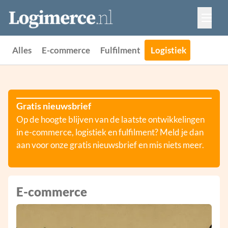
Vacatures
Events
Adverteren
Alles
E-commerce
Fulfilment
Logistiek
Partners
Contact
Gratis nieuwsbrief
Op de hoogte blijven van de laatste ontwikkelingen
in e-commerce, logistiek en fulfilment? Meld je dan
aan voor onze gratis nieuwsbrief en mis niets meer.
E-commerce