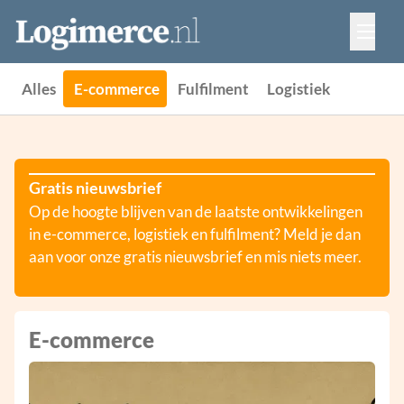
Vacatures
Events
Adverteren
Alles
E-commerce
Fulfilment
Logistiek
Partners
Contact
Gratis nieuwsbrief
Op de hoogte blijven van de laatste ontwikkelingen
in e-commerce, logistiek en fulfilment? Meld je dan
aan voor onze gratis nieuwsbrief en mis niets meer.
E-commerce