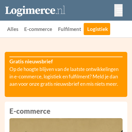
Vacatures
Events
Adverteren
Alles
E-commerce
Fulfilment
Logistiek
Partners
Contact
Gratis nieuwsbrief
Op de hoogte blijven van de laatste ontwikkelingen
in e-commerce, logistiek en fulfilment? Meld je dan
aan voor onze gratis nieuwsbrief en mis niets meer.
E-commerce