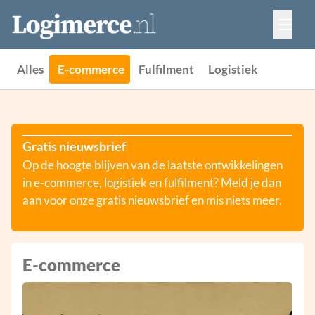
Vacatures
Events
Adverteren
Alles
E-commerce
Fulfilment
Logistiek
Partners
Contact
Gratis nieuwsbrief
Op de hoogte blijven van de laatste ontwikkelingen
in e-commerce, logistiek en fulfilment? Meld je dan
aan voor onze gratis nieuwsbrief en mis niets meer.
E-commerce