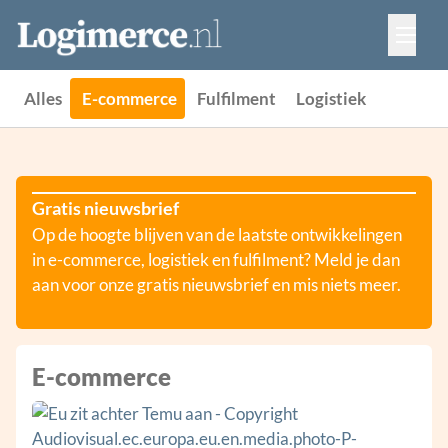
Vacatures
Events
Adverteren
Alles
E-commerce
Fulfilment
Logistiek
Partners
Contact
Gratis nieuwsbrief
Op de hoogte blijven van de laatste ontwikkelingen
in e-commerce, logistiek en fulfilment? Meld je dan
aan voor onze gratis nieuwsbrief en mis niets meer.
E-commerce