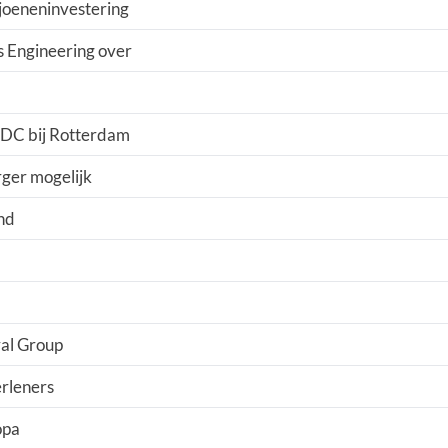
ljoeneninvestering
s Engineering over
n DC bij Rotterdam
ger mogelijk
and
al Group
erleners
opa