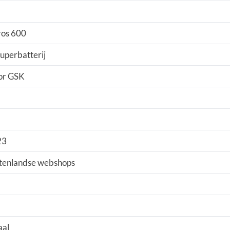
tros 600
uperbatterij
oor GSK
23
itenlandse webshops
aal