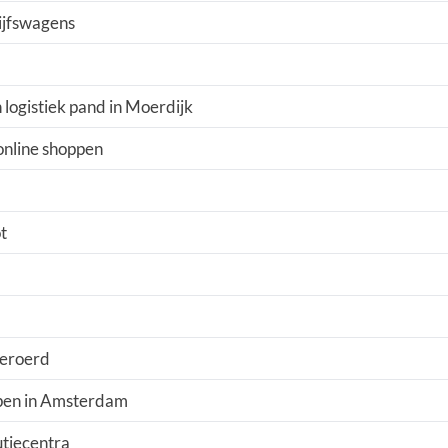
rijfswagens
logistiek pand in Moerdijk
 online shoppen
t
beroerd
epen in Amsterdam
utiecentra