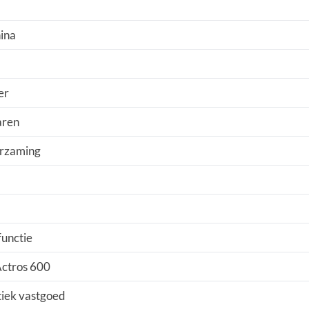
ina
er
aren
urzaming
functie
eActros 600
tiek vastgoed