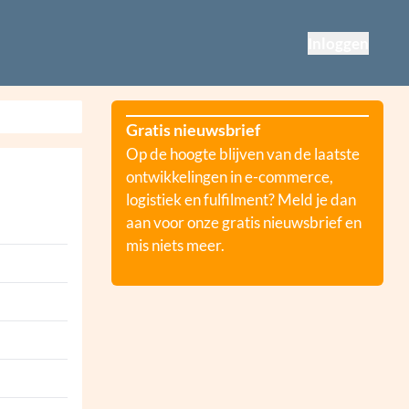
Inloggen
Gratis nieuwsbrief
Op de hoogte blijven van de laatste
ontwikkelingen in e-commerce,
logistiek en fulfilment? Meld je dan
aan voor onze gratis nieuwsbrief en
mis niets meer.