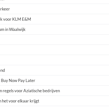
erkeer
park voor KLM E&M
rum in Waalwijk
end
t Buy Now Pay Later
 regels voor Aziatische bedrijven
 het voor elkaar krijgt