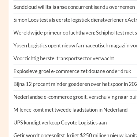
Sendcloud wil Italiaanse concurrent isendu overnemen
Simon Loos test als eerste logistiek dienstverlener eAc
Wereldwijde primeur op luchthaven: Schiphol test met s
Yusen Logistics opent nieuw farmaceutisch magazijn v
Voorzichtig herstel transportsector verwacht
Explosieve groei e-commerce zet douane onder druk
Bijna 12 procent minder goederen over het spoor in 20
Nederlandse e-commerce groeit, verschuiving naar bu
Milence komt met tweede laadstation in Nederland
UPS kondigt verkoop Coyote Logistics aan
Getir wordt opgesplitst, krijgt $250 miljoen nieuw kapit