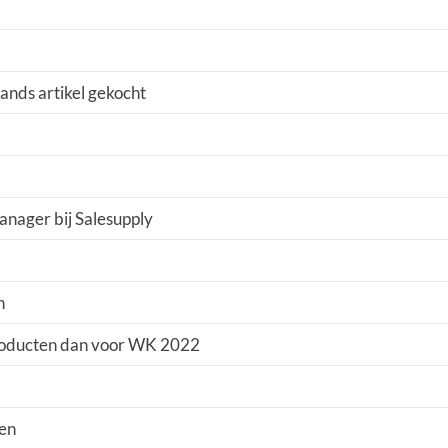
ands artikel gekocht
anager bij Salesupply
h
roducten dan voor WK 2022
ren