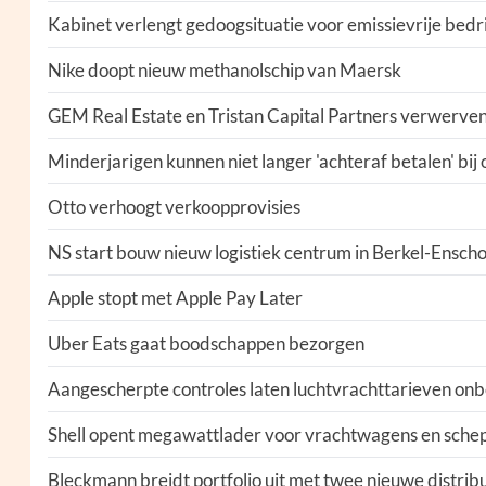
Kabinet verlengt gedoogsituatie voor emissievrije bed
Nike doopt nieuw methanolschip van Maersk
GEM Real Estate en Tristan Capital Partners verwerven 
Minderjarigen kunnen niet langer 'achteraf betalen' bij
Otto verhoogt verkoopprovisies
NS start bouw nieuw logistiek centrum in Berkel-Enscho
Apple stopt met Apple Pay Later
Uber Eats gaat boodschappen bezorgen
Aangescherpte controles laten luchtvrachttarieven on
Shell opent megawattlader voor vrachtwagens en sch
Bleckmann breidt portfolio uit met twee nieuwe distrib