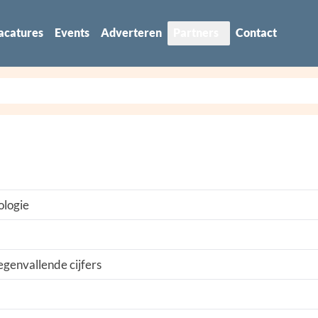
acatures
Events
Adverteren
Partners
Contact
ologie
genvallende cijfers