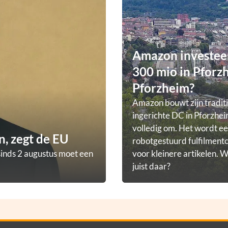
Amazon investee
300 mio in Pforz
Pforzheim?
Amazon bouwt zijn tradit
ingerichte DC in Pforzhei
volledig om. Het wordt e
, zegt de EU
robotgestuurd fulfilmen
sinds 2 augustus moet een
voor kleinere artikelen.
juist daar?