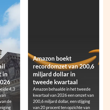
Amazon boekt
ail
recordomzet van 200,6
 in
miljard dollar in
2026
tweede kwartaal
oeide 4,3
Amazon behaalde in het tweede
 van
kwartaal van 2026 een omzet van
 van de
200,6 miljard dollar, een stijging
niging
van 20 procent ten opzichte van