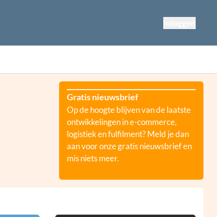
Inloggen
Gratis nieuwsbrief
Op de hoogte blijven van de laatste
ontwikkelingen in e-commerce,
logistiek en fulfilment? Meld je dan
aan voor onze gratis nieuwsbrief en
mis niets meer.