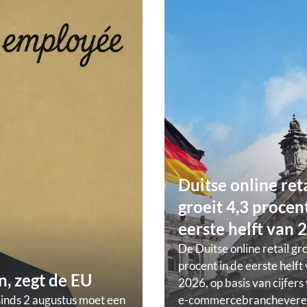
Duitse online ret
groeit 4,3 procent
eerste helft van 
De Duitse online retail gr
procent in de eerste helft
, zegt de EU
2026, op basis van cijfers
sinds 2 augustus moet een
e-commercebranchevere