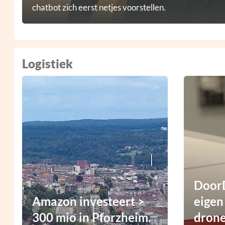
chatbot zich eerst netjes voorstellen.
Logistiek
DoorD
Amazon investeert >
eigen
300 mio in Pforzheim.
dron