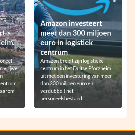
Amazon investeert
rt >
meer dan 300 miljoen
heim.
euro in logistiek
centrum
ioneel
Amazon breidt zijn logistieke
m vrijwel
centrum in het Duitse Pforzheim
en
uit met een investering van meer
tcentrum
dan 300 miljoen euro en
 Waarom
verdubbelt het
personeelsbestand.