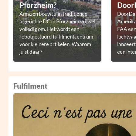
Pforzheim?
Door
Amazon bouwt zijn traditioneel
DoorDas
ingerichte DC in Pforzheim vrijwel
Amerikaa
volledig om. Het wordt een
FAA een 
robotgestuurd fulfilmentcentrum
luchtvaa
voor kleinere artikelen. Waarom
lanceer
juist daar?
een inte
droneb
Fulfilment