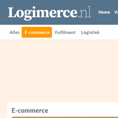
Home
V
Alles
E-commerce
Fulfilment
Logistiek
E-commerce