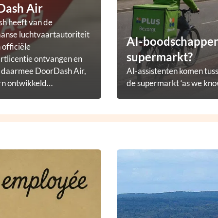
Dash Air
h heeft van de
nse luchtvaartautoriteit
AI-boodschappena
officiële
supermarkt?
rtlicentie ontvangen en
t daarmee DoorDash Air,
AI-assistenten komen tuss
rn ontwikkeld
de supermarkt ‘as we know
ezorgprogramma.