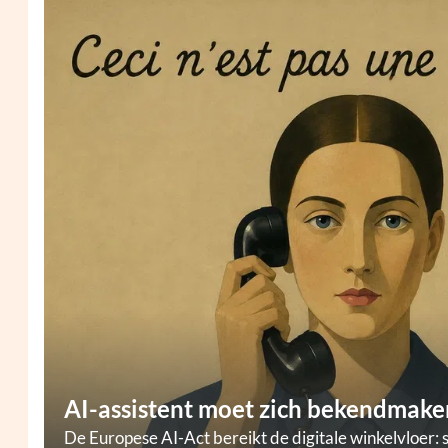
AI-assistent moet zich bekendmaken
De Europese AI-Act bereikt de digitale winkelvloer: 