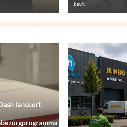
bevh.
ash lanceert
ebezorgprogramma