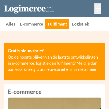
Vacatures
Events
Adverteren
Alles
E-commerce
Fulfilment
Logistiek
Partners
Contact
Gratis nieuwsbrief
Op de hoogte blijven van de laatste ontwikkelingen
in e-commerce, logistiek en fulfilment? Meld je dan
aan voor onze gratis nieuwsbrief en mis niets meer.
E-commerce