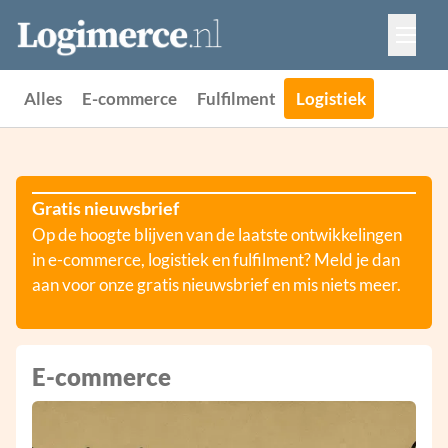
Vacatures
Events
Adverteren
Alles
E-commerce
Fulfilment
Logistiek
Partners
Contact
Gratis nieuwsbrief
Op de hoogte blijven van de laatste ontwikkelingen
in e-commerce, logistiek en fulfilment? Meld je dan
aan voor onze gratis nieuwsbrief en mis niets meer.
E-commerce