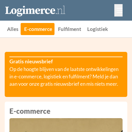
Vacatures
Events
Adverteren
Alles
E-commerce
Fulfilment
Logistiek
Partners
Contact
Gratis nieuwsbrief
Op de hoogte blijven van de laatste ontwikkelingen
in e-commerce, logistiek en fulfilment? Meld je dan
aan voor onze gratis nieuwsbrief en mis niets meer.
E-commerce