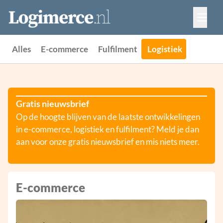
Vacatures
Events
Adverteren
Alles
E-commerce
Fulfilment
Logistiek
Partners
Contact
Gratis nieuwsbrief
Op de hoogte blijven van de laatste ontwikkelingen
in e-commerce, logistiek en fulfilment? Meld je dan
aan voor onze gratis nieuwsbrief en mis niets meer.
E-commerce