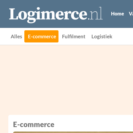
Home
V
Alles
E-commerce
Fulfilment
Logistiek
E-commerce