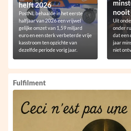
minst
helft 2026
nooit
PostNL behaalde in het eerste
halfjaar van 2026 een vrijwel
Uit ond
gelijke omzet van 1,59 miljard
onder ru
euro en een sterk verbeterde vrije
dat een 
kasstroom ten opzichte van
jaar min
dezelfde periode vorig jaar.
niet ont
Fulfilment