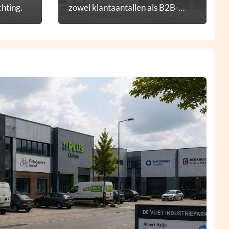
hting.
zowel klantaantallen als B2B-
diensten.