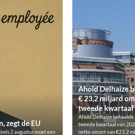
Ahold Delhaize b
€ 23,2 miljard om
tweede kwartaal
Ahold Delhaize behaalde 
, zegt de EU
tweede kwartaal van 202
sinds 2 augustus moet een
netto-omzet van €23,2 mi