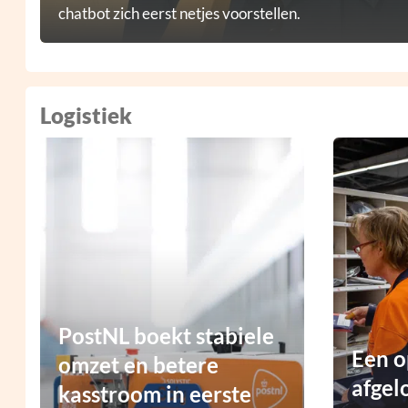
chatbot zich eerst netjes voorstellen.
Logistiek
PostNL boekt stabiele
Een o
omzet en betere
afgel
kasstroom in eerste