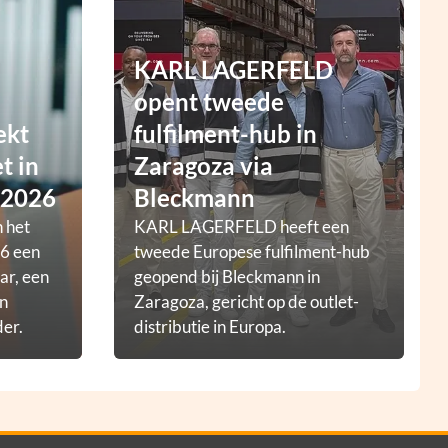
KARL LAGERFELD
opent tweede
ekt
fulfilment-hub in
t in
Zaragoza via
 2026
Bleckmann
 het
KARL LAGERFELD heeft een
6 een
tweede Europese fulfilment-hub
ar, een
geopend bij Bleckmann in
en
Zaragoza, gericht op de outlet-
der.
distributie in Europa.