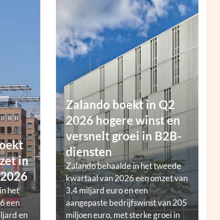
Zalando boekt in Q2
2026 hogere winst en
versnelt groei in B2B-
oekt
diensten
zet in
Zalando behaalde in het tweede
 2026
kwartaal van 2026 een omzet van
in het
3,4 miljard euro en een
6 een
aangepaste bedrijfswinst van 205
ljard en
miljoen euro, met sterke groei in