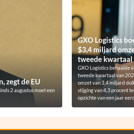
GXO Logistics bo
$3,4 miljard omze
tweede kwartaal
GXO Logistics behaalde in
tweede kwartaal van 202
, zegt de EU
omzet van 3,4 miljard doll
sinds 2 augustus moet een
stijging van 4,3 procent t
opzichte van een jaar eer