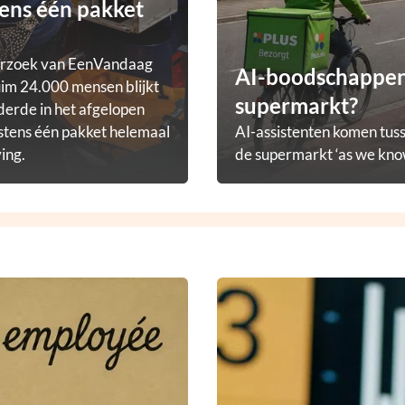
ens één pakket
erzoek van EenVandaag
AI-boodschappena
im 24.000 mensen blijkt
supermarkt?
derde in het afgelopen
stens één pakket helemaal
AI-assistenten komen tuss
ving.
de supermarkt ‘as we know