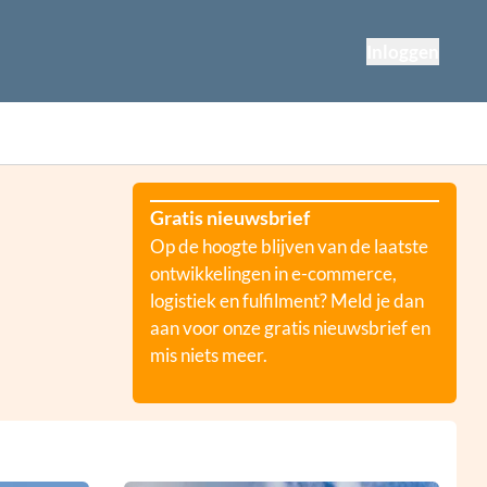
Inloggen
Gratis nieuwsbrief
Op de hoogte blijven van de laatste
ontwikkelingen in e-commerce,
logistiek en fulfilment? Meld je dan
aan voor onze gratis nieuwsbrief en
mis niets meer.