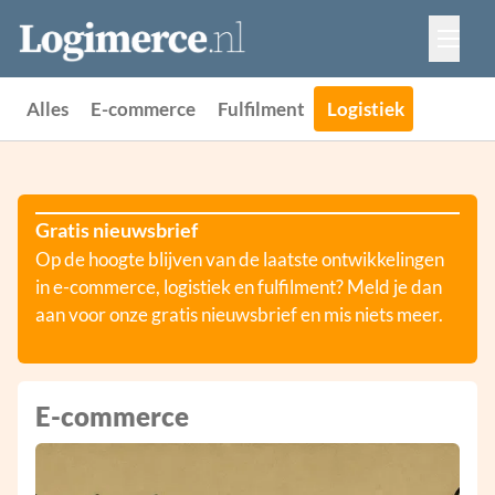
Vacatures
Events
Adverteren
Alles
E-commerce
Fulfilment
Logistiek
Partners
Contact
Gratis nieuwsbrief
Op de hoogte blijven van de laatste ontwikkelingen
in e-commerce, logistiek en fulfilment? Meld je dan
aan voor onze gratis nieuwsbrief en mis niets meer.
E-commerce