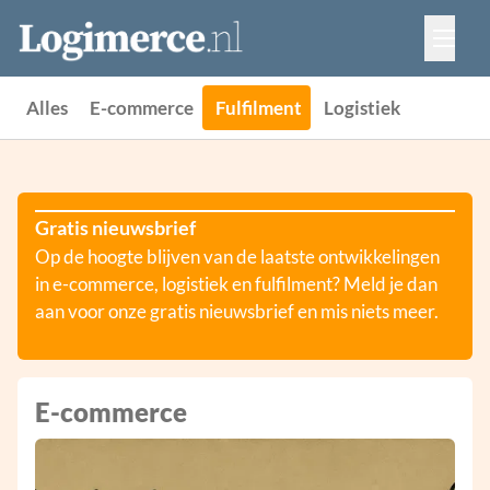
Vacatures
Events
Adverteren
Alles
E-commerce
Fulfilment
Logistiek
Partners
Contact
Gratis nieuwsbrief
Op de hoogte blijven van de laatste ontwikkelingen
in e-commerce, logistiek en fulfilment? Meld je dan
aan voor onze gratis nieuwsbrief en mis niets meer.
E-commerce