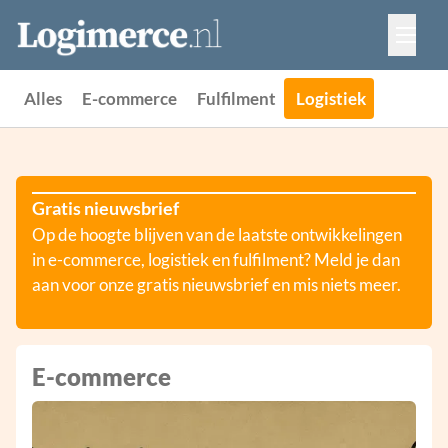
Vacatures
Events
Adverteren
Alles
E-commerce
Fulfilment
Logistiek
Partners
Contact
Gratis nieuwsbrief
Op de hoogte blijven van de laatste ontwikkelingen
in e-commerce, logistiek en fulfilment? Meld je dan
aan voor onze gratis nieuwsbrief en mis niets meer.
E-commerce