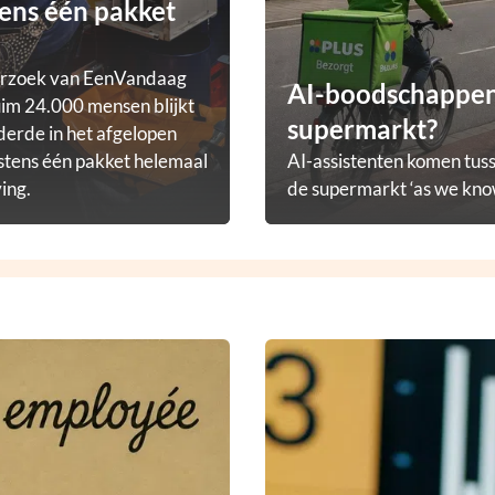
ens één pakket
erzoek van EenVandaag
AI-boodschappena
im 24.000 mensen blijkt
supermarkt?
derde in het afgelopen
stens één pakket helemaal
AI-assistenten komen tuss
ving.
de supermarkt ‘as we know