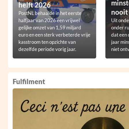
minst
helft 2026
nooit
PostNL behaalde in het eerste
halfjaar van 2026 een vrijwel
Uit ond
gelijke omzet van 1,59 miljard
onder ru
euro en een sterk verbeterde vrije
dat een 
kasstroom ten opzichte van
jaar min
dezelfde periode vorig jaar.
niet ont
Fulfilment