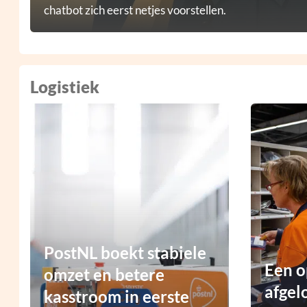
chatbot zich eerst netjes voorstellen.
Logistiek
PostNL boekt stabiele
Een o
omzet en betere
afgel
kasstroom in eerste