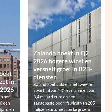
Zalando boekt in Q2
2026 hogere winst en
versnelt groei in B2B-
oekt
diensten
zet in
Zalando behaalde in het tweede
 2026
kwartaal van 2026 een omzet van
in het
3,4 miljard euro en een
6 een
aangepaste bedrijfswinst van 205
ljard en
miljoen euro, met sterke groei in