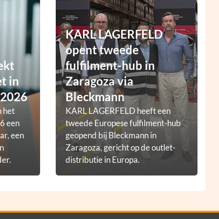
KARL LAGERFELD
opent tweede
ekt
fulfilment-hub in
t in
Zaragoza via
 2026
Bleckmann
 het
KARL LAGERFELD heeft een
6 een
tweede Europese fulfilment-hub
ar, een
geopend bij Bleckmann in
en
Zaragoza, gericht op de outlet-
der.
distributie in Europa.