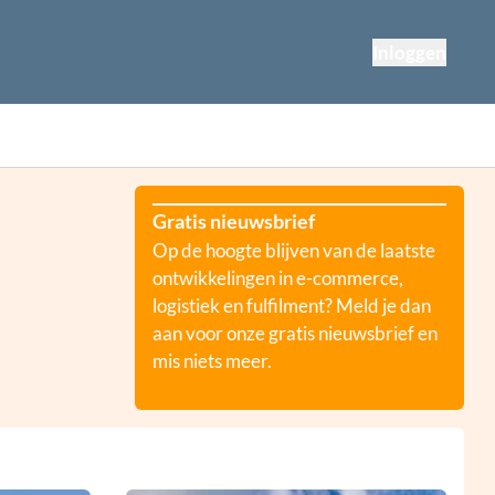
Inloggen
Gratis nieuwsbrief
Op de hoogte blijven van de laatste
ontwikkelingen in e-commerce,
logistiek en fulfilment? Meld je dan
aan voor onze gratis nieuwsbrief en
mis niets meer.