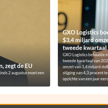
GXO Logistics bo
$3,4 miljard omze
tweede kwartaal
GXO Logistics behaalde in
tweede kwartaal van 202
, zegt de EU
omzet van 3,4 miljard doll
sinds 2 augustus moet een
stijging van 4,3 procent t
opzichte van een jaar eer