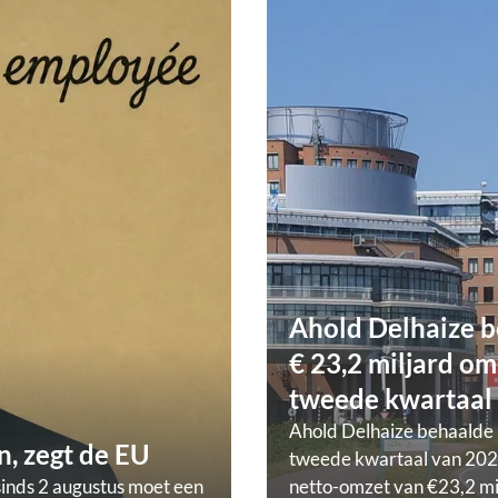
Ahold Delhaize b
€ 23,2 miljard om
tweede kwartaal
Ahold Delhaize behaalde 
, zegt de EU
tweede kwartaal van 202
sinds 2 augustus moet een
netto-omzet van €23,2 mi