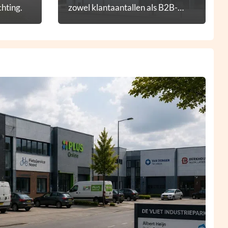
hting.
zowel klantaantallen als B2B-
diensten.