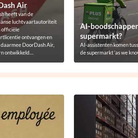
Dash Air
h heeft van de
nse luchtvaartautoriteit
AI-boodschappena
officiële
supermarkt?
rtlicentie ontvangen en
t daarmee DoorDash Air,
AI-assistenten komen tuss
rn ontwikkeld
de supermarkt ‘as we know
ezorgprogramma.