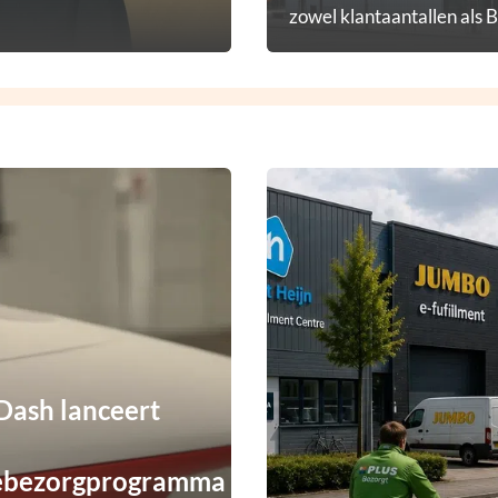
zowel klantaantallen als 
diensten.
ash lanceert
ebezorgprogramma