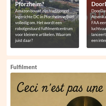
Pforzheim?
Door
Amazon bouwt zijn traditioneel
DoorDas
ingerichte DC in Pforzheim vrijwel
Amerikaa
volledig om. Het wordt een
FAA een 
robotgestuurd fulfilmentcentrum
luchtvaa
voor kleinere artikelen. Waarom
lanceer
juist daar?
een inte
droneb
Fulfilment