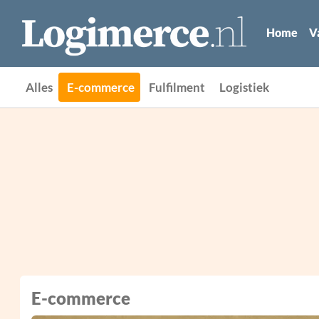
Home
V
Alles
E-commerce
Fulfilment
Logistiek
E-commerce