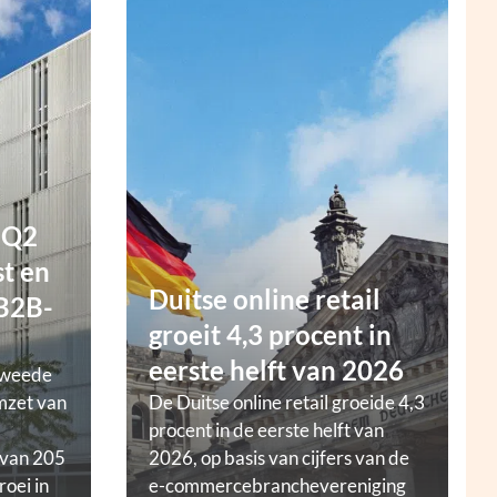
 Q2
t en
Duitse online retail
 B2B-
groeit 4,3 procent in
eerste helft van 2026
tweede
mzet van
De Duitse online retail groeide 4,3
procent in de eerste helft van
 van 205
2026, op basis van cijfers van de
roei in
e-commercebranchevereniging