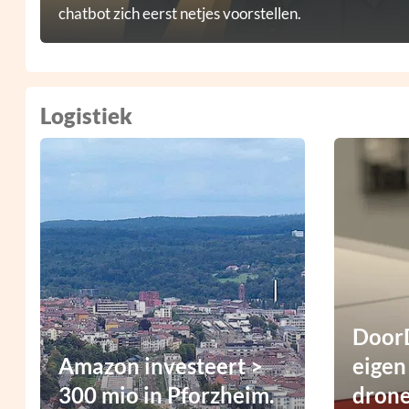
chatbot zich eerst netjes voorstellen.
Logistiek
DoorD
Amazon investeert >
eigen
300 mio in Pforzheim.
dron