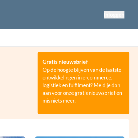
Inloggen
Gratis nieuwsbrief
Op de hoogte blijven van de laatste
ontwikkelingen in e-commerce,
logistiek en fulfilment? Meld je dan
aan voor onze gratis nieuwsbrief en
mis niets meer.