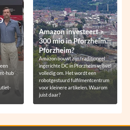
D
Amazon investeert >
300 mio in Pforzheim.
Pforzheim?
Amazon bouwt zijn traditioneel
 een
ingerichte DC in Pforzheim vrijwel
ent-hub
volledig om. Het wordt een
robotgestuurd fulfilmentcentrum
utlet-
voor kleinere artikelen. Waarom
juist daar?