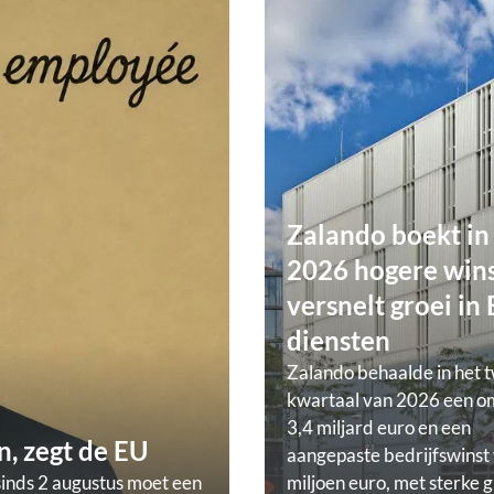
Zalando boekt in
2026 hogere wins
versnelt groei in
diensten
Zalando behaalde in het 
kwartaal van 2026 een o
3,4 miljard euro en een
, zegt de EU
aangepaste bedrijfswinst
sinds 2 augustus moet een
miljoen euro, met sterke g