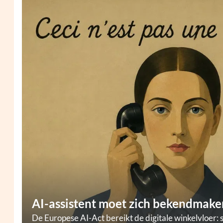
AI-assistent moet zich bekendmaken
De Europese AI-Act bereikt de digitale winkelvloer: 