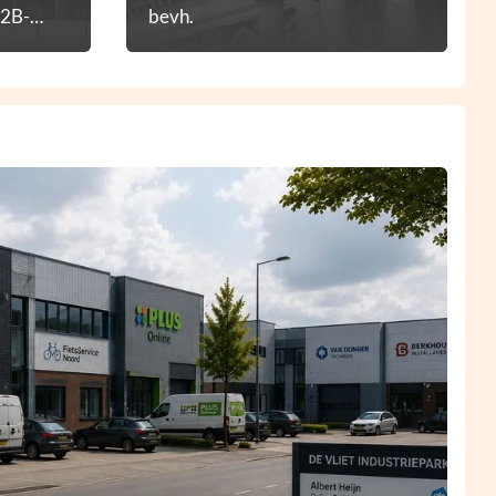
B2B-
bevh.