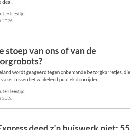
 deal.
uten leestijd
li 2026
de stoep van ons of van de
orgrobots?
eland wordt geageerd tegen onbemande bezorgkarretjes, di
 vaker tussen het winkelend publiek doorrijden.
uten leestijd
li 2026
Express deed z’n huiswerk niet: 5