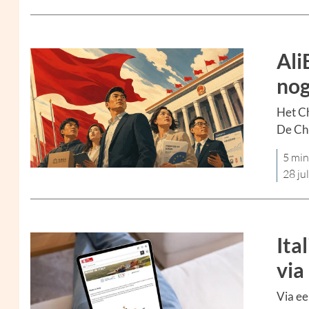
Ali
nog
Het Ch
De Chi
5 min
28 ju
Ita
via
Via ee