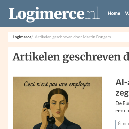
Home
V
Logimerce
Artikelen geschreven door Martin Bongers
Artikelen geschreven 
AI-
zeg
De Eur
een ch
8 min