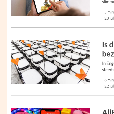
slimme
5 min
23 ju
Is 
bez
In Eng
steeds
6 min
22 ju
Ali