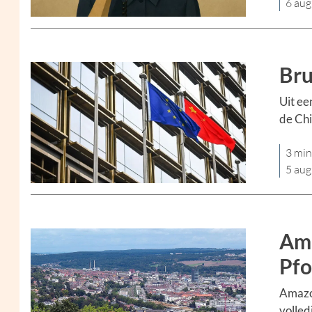
6 aug
Bru
Uit ee
de Chi
3 min
5 aug
Ama
Pfo
Amazon
volled