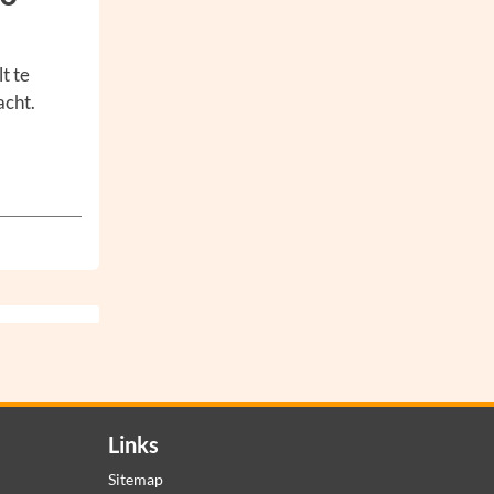
t te
acht.
Links
Sitemap