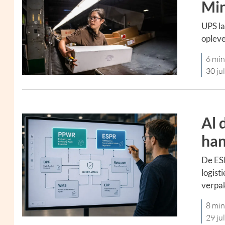
Min
UPS la
opleve
6 min
30 ju
Al 
han
De ESP
logist
verpak
8 min
29 ju