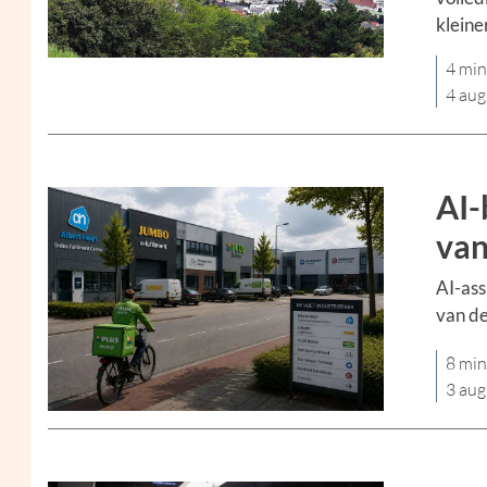
kleine
4 min
4 aug
AI-
van
AI-ass
van de
8 min
3 aug