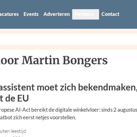
acatures
Events
Adverteren
Partners
Contact
door Martin Bongers
assistent moet zich bekendmaken
t de EU
opese AI-Act bereikt de digitale winkelvloer: sinds 2 augustu
atbot zich eerst netjes voorstellen.
uten leestijd