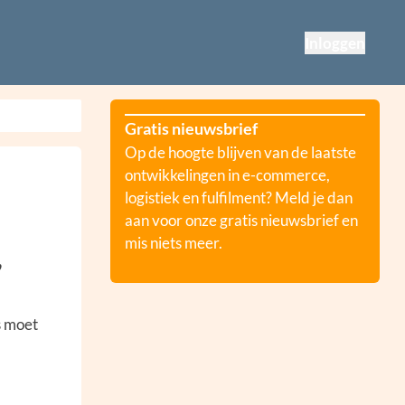
Inloggen
Gratis nieuwsbrief
Op de hoogte blijven van de laatste
ontwikkelingen in e-commerce,
logistiek en fulfilment? Meld je dan
aan voor onze gratis nieuwsbrief en
mis niets meer.
,
s moet