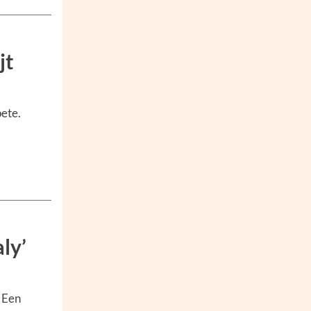
jt
ete.
ly’
. Een