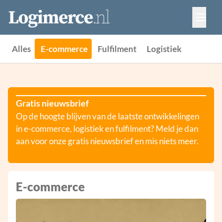
Vacatures
Events
Adverteren
Alles
E-commerce
Fulfilment
Logistiek
Partners
Contact
Gratis nieuwsbrief
Op de hoogte blijven van de laatste ontwikkelingen
in e-commerce, logistiek en fulfilment? Meld je dan
aan voor onze gratis nieuwsbrief en mis niets meer.
E-commerce