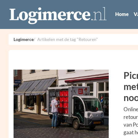
Home
V
Logimerce
Artikelen met de tag "Retouren"
Pic
met
no
Online
retour
van Po
gaat h