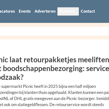
acatures
Events
Adverteren
Partners
Contact
nic laat retourpakketjes meelifte
 boodschappenbezorging: service
odzaak?
 supermarkt Picnic heeft in 2025 bijna een half miljoen
zendingen bij klanten thuis opgehaald. Klanten kunnen een pa
stNL of DHL gratis meegeven aan de Picnic-bezorger. Inmidd
et ook om statiegeldflessen. De retourservice wordt steeds