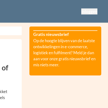
Inloggen
Gratis nieuwsbrief
Op de hoogte blijven van de laatste
ontwikkelingen in e-commerce,
logistiek en fulfilment? Meld je dan
n
aan voor onze gratis nieuwsbrief en
mis niets meer.
 of
kket
els