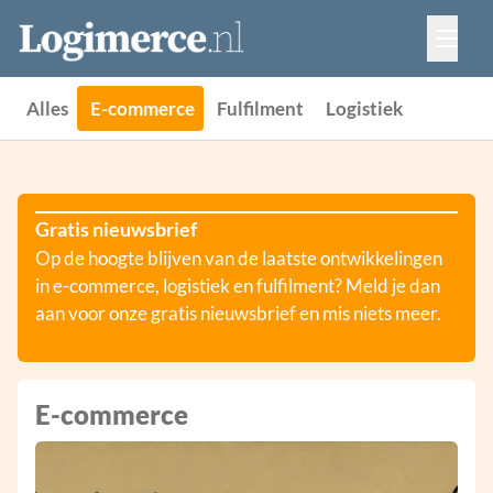
Vacatures
Events
Adverteren
Alles
E-commerce
Fulfilment
Logistiek
Partners
Contact
Gratis nieuwsbrief
Op de hoogte blijven van de laatste ontwikkelingen
in e-commerce, logistiek en fulfilment? Meld je dan
aan voor onze gratis nieuwsbrief en mis niets meer.
E-commerce