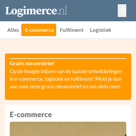
Vacatures
Events
Adverteren
Alles
E-commerce
Fulfilment
Logistiek
Partners
Contact
Gratis nieuwsbrief
Op de hoogte blijven van de laatste ontwikkelingen
in e-commerce, logistiek en fulfilment? Meld je dan
aan voor onze gratis nieuwsbrief en mis niets meer.
E-commerce