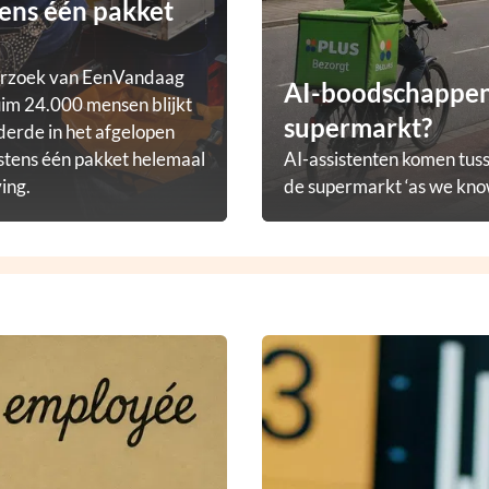
ens één pakket
erzoek van EenVandaag
AI-boodschappena
im 24.000 mensen blijkt
supermarkt?
derde in het afgelopen
stens één pakket helemaal
AI-assistenten komen tuss
ving.
de supermarkt ‘as we know