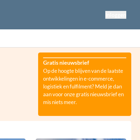
Inloggen
Gratis nieuwsbrief
Op de hoogte blijven van de laatste
ontwikkelingen in e-commerce,
logistiek en fulfilment? Meld je dan
aan voor onze gratis nieuwsbrief en
mis niets meer.