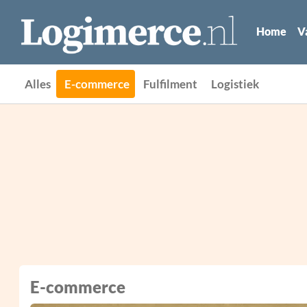
Home
V
Alles
E-commerce
Fulfilment
Logistiek
E-commerce