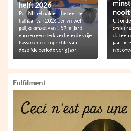
minst
helft 2026
nooit
PostNL behaalde in het eerste
halfjaar van 2026 een vrijwel
Uit ond
gelijke omzet van 1,59 miljard
onder ru
euro en een sterk verbeterde vrije
dat een 
kasstroom ten opzichte van
jaar min
dezelfde periode vorig jaar.
niet ont
Fulfilment