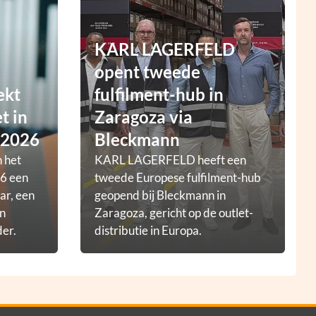
KARL LAGERFELD
opent tweede
ekt
fulfilment-hub in
t in
Zaragoza via
 2026
Bleckmann
 het
KARL LAGERFELD heeft een
6 een
tweede Europese fulfilment-hub
ar, een
geopend bij Bleckmann in
en
Zaragoza, gericht op de outlet-
der.
distributie in Europa.