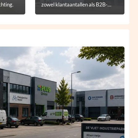
hting.
zowel klantaantallen als B2B-
diensten.