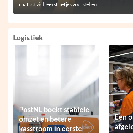
chatbot zich eerst netjes voorstellen.
Logistiek
PostNL boekt stabiele
Een o
omzet en betere
afgel
kasstroom in eerste