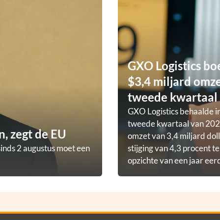
GXO Logistics bo
$3,4 miljard omze
tweede kwartaal
GXO Logistics behaalde in
tweede kwartaal van 202
, zegt de EU
omzet van 3,4 miljard doll
sinds 2 augustus moet een
stijging van 4,3 procent t
opzichte van een jaar eer