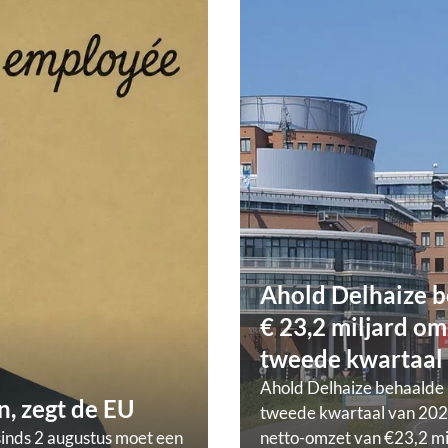
Ahold Delhaize b
€ 23,2 miljard om
tweede kwartaal
Ahold Delhaize behaalde 
, zegt de EU
tweede kwartaal van 202
sinds 2 augustus moet een
netto-omzet van €23,2 mi