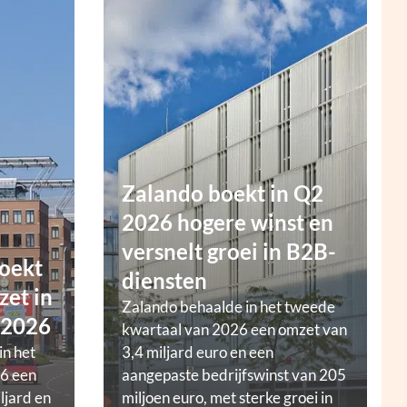
Zalando boekt in Q2
2026 hogere winst en
versnelt groei in B2B-
oekt
diensten
zet in
Zalando behaalde in het tweede
 2026
kwartaal van 2026 een omzet van
in het
3,4 miljard euro en een
6 een
aangepaste bedrijfswinst van 205
ljard en
miljoen euro, met sterke groei in