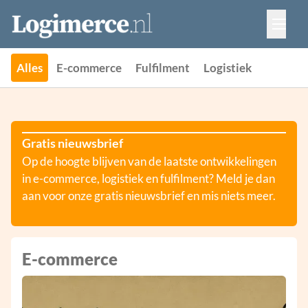
Vacatures
Events
Adverteren
Alles
E-commerce
Fulfilment
Logistiek
Partners
Contact
Gratis nieuwsbrief
Op de hoogte blijven van de laatste ontwikkelingen
in e-commerce, logistiek en fulfilment? Meld je dan
aan voor onze gratis nieuwsbrief en mis niets meer.
E-commerce